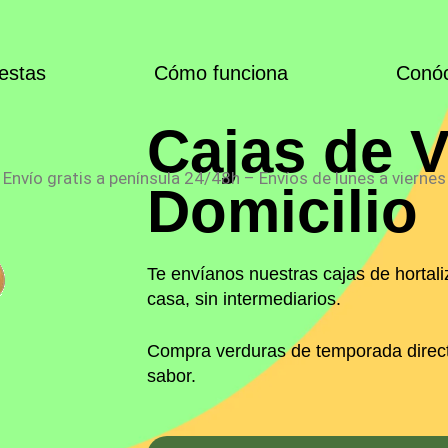
estas
Cómo funciona
Conó
Cajas de V
Envío gratis a península 24/48h – Envíos de lunes a viernes
Domicilio
Te envíanos nuestras cajas de hortaliz
casa, sin intermediarios.
Compra verduras de temporada directa
sabor.