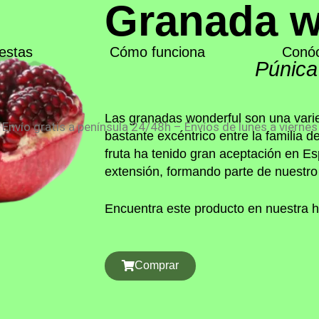
Granada w
estas
Cómo funciona
Conó
Púnica
Las granadas wonderful son una varie
Envío gratis a península 24/48h – Envíos de lunes a viernes
bastante excéntrico entre la familia d
fruta ha tenido gran aceptación en E
extensión, formando parte de nuestro d
Encuentra este producto en nuestra h
Comprar