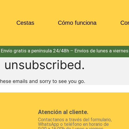
Cestas
Cómo funciona
Co
Envío gratis a península 24/48h – Envíos de lunes a viernes
 Unsubscribe
 unsubscribed.
ese emails and sorry to see you go.
Atención al cliente.
Contactanos a través del formulario,
WhatsApp o teléfono en horario de
9:00 a 16:00h de Lunes a viernes